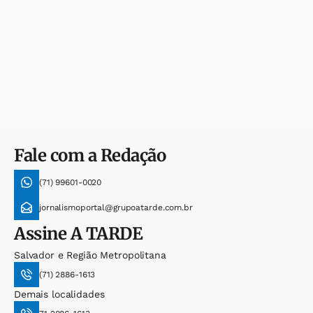
Fale com a Redação
(71) 99601-0020
jornalismoportal@grupoatarde.com.br
Assine
A TARDE
Salvador e Região Metropolitana
(71) 2886-1613
Demais localidades