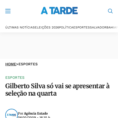
ÚLTIMAS NOTÍCIAS
ELEIÇÕES 2026
POLÍTICA
ESPORTES
SALVADOR
BAHIA
P
HOME
>
ESPORTES
ESPORTES
Gilberto Silva só vai se apresentar à
seleção na quarta
Por
Agência Estado
06/10/2009 - 16:10 h