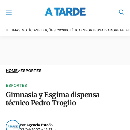
ÚLTIMAS NOTÍCIAS
ELEIÇÕES 2026
POLÍTICA
ESPORTES
SALVADOR
BAHIA
P
HOME
>
ESPORTES
ESPORTES
Gimnasia y Esgima dispensa
técnico Pedro Troglio
Por
Agencia Estado
03/04/2007 - 15:13 h