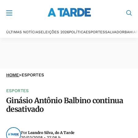
ÚLTIMAS NOTÍCIAS
ELEIÇÕES 2026
POLÍTICA
ESPORTES
SALVADOR
BAHIA
P
HOME
>
ESPORTES
ESPORTES
Ginásio Antônio Balbino continua
desativado
Por
Leandro Silva, do A Tarde
20/03/2008 - 22:06 h