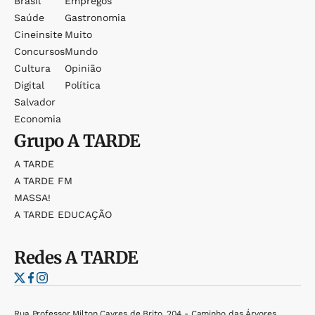
Brasil
Empregos
Saúde
Gastronomia
Cineinsite
Muito
Concursos
Mundo
Cultura
Opinião
Digital
Política
Salvador
Economia
Grupo
A TARDE
A TARDE
A TARDE FM
MASSA!
A TARDE EDUCAÇÃO
Redes
A TARDE
Rua Professor Milton Cayres de Brito, 204 - Caminho das Árvores,