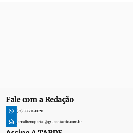
Fale com a Redação
(71) 99601-0020
jornalismoportal@grupoatarde.com.br
Assine
A TARDE