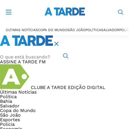
ÚLTIMAS NOTÍCIAS
COPA DO MUNDO
SÃO JOÃO
POLÍTICA
SALVADOR
POLÍC
ASSINE
A TARDE FM
CLUBE A TARDE
EDIÇÃO DIGITAL
Últimas Notícias
Política
Bahia
Salvador
Copa do Mundo
São João
Esportes
Polícia
Economia