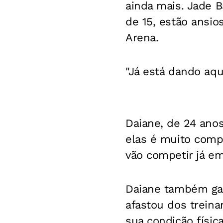
ainda mais. Jade B
de 15, estão ansio
Arena.
"Já está dando aque
Daiane, de 24 anos
elas é muito comp
vão competir já e
Daiane também gar
afastou dos trein
sua condição físic