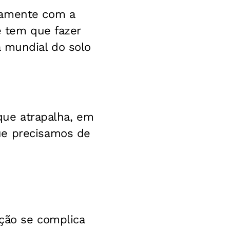
tamente com a
ê tem que fazer
ã mundial do solo
 que atrapalha, em
ue precisamos de
ação se complica