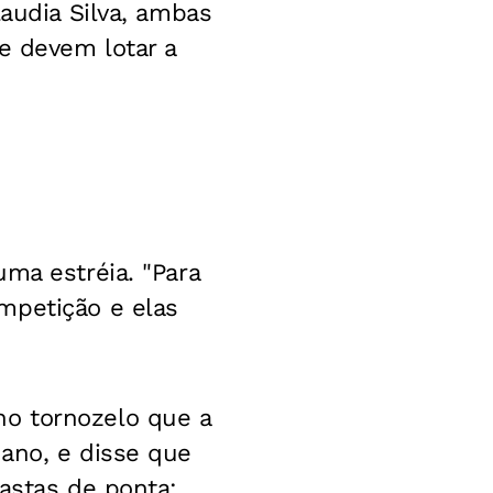
laudia Silva, ambas
e devem lotar a
ma estréia. "Para
mpetição e elas
o tornozelo que a
ano, e disse que
astas de ponta: