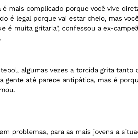
 é mais complicado porque você vive dire
do é legal porque vai estar cheio, mas voc
e é muita gritaria", confessou a ex-campe
.
utebol, algumas vezes a torcida grita tanto
 gente até parece antipática, mas é porq
rmou.
êem problemas, para as mais jovens a situ