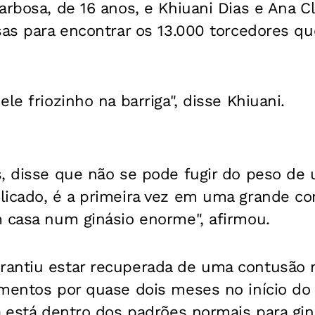
arbosa, de 16 anos, e Khiuani Dias e Ana C
sas para encontrar os 13.000 torcedores qu
le friozinho na barriga", disse Khiuani.
, disse que não se pode fugir do peso de u
licado, é a primeira vez em uma grande co
m casa num ginásio enorme", afirmou.
antiu estar recuperada de uma contusão n
amentos por quase dois meses no início do 
a está dentro dos padrões normais para gin