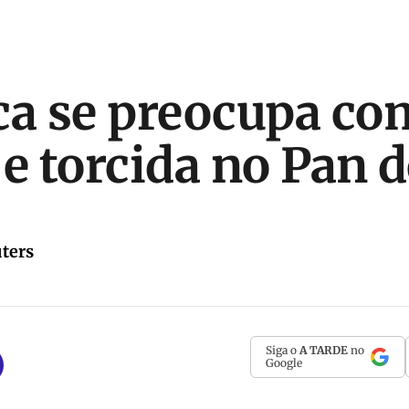
ca se preocupa co
 e torcida no Pan 
ters
Siga o
A TARDE
no
Google