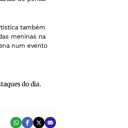
rtística também
 das meninas na
Arena num evento
staques do dia.