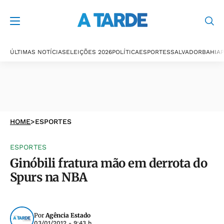
ÚLTIMAS NOTÍCIAS
ELEIÇÕES 2026
POLÍTICA
ESPORTES
SALVADOR
BAHIA
P
HOME
>
ESPORTES
ESPORTES
Ginóbili fratura mão em derrota do
Spurs na NBA
Por
Agência Estado
03/01/2012 - 9:43 h