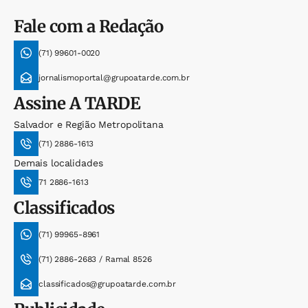
Fale com a Redação
(71) 99601-0020
jornalismoportal@grupoatarde.com.br
Assine
A TARDE
Salvador e Região Metropolitana
(71) 2886-1613
Demais localidades
71 2886-1613
Classificados
(71) 99965-8961
(71) 2886-2683 / Ramal 8526
classificados@grupoatarde.com.br