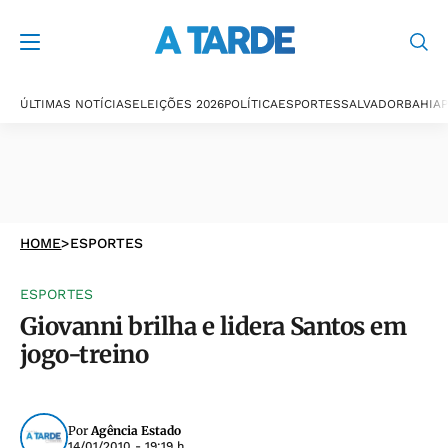
ÚLTIMAS NOTÍCIAS
ELEIÇÕES 2026
POLÍTICA
ESPORTES
SALVADOR
BAHIA
P
HOME
>
ESPORTES
ESPORTES
Giovanni brilha e lidera Santos em
jogo-treino
Por
Agência Estado
14/01/2010 - 19:19 h