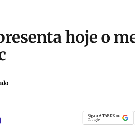
presenta hoje o m
c
ado
Siga o
A TARDE
no
Google