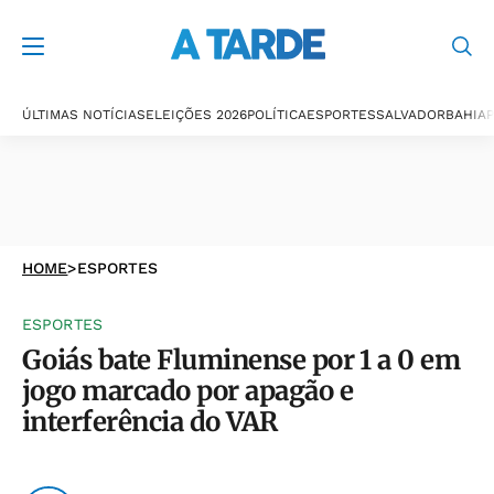
ÚLTIMAS NOTÍCIAS
ELEIÇÕES 2026
POLÍTICA
ESPORTES
SALVADOR
BAHIA
P
HOME
>
ESPORTES
ESPORTES
Goiás bate Fluminense por 1 a 0 em
jogo marcado por apagão e
interferência do VAR