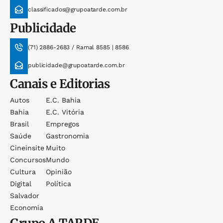
classificados@grupoatarde.com.br
Publicidade
(71) 2886-2683 / Ramal 8585 | 8586
publicidade@grupoatarde.com.br
Canais e Editorias
Autos
E.c. Bahia
Bahia
E.c. Vitória
Brasil
Empregos
Saúde
Gastronomia
Cineinsite
Muito
Concursos
Mundo
Cultura
Opinião
Digital
Política
Salvador
Economia