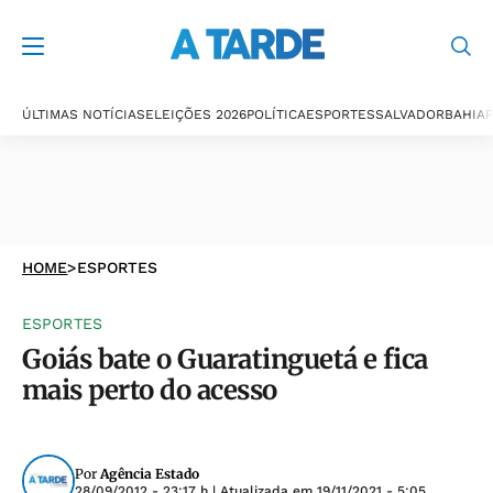
ÚLTIMAS NOTÍCIAS
ELEIÇÕES 2026
POLÍTICA
ESPORTES
SALVADOR
BAHIA
P
HOME
>
ESPORTES
ESPORTES
Goiás bate o Guaratinguetá e fica
mais perto do acesso
Por
Agência Estado
28/09/2012 - 23:17 h
| Atualizada em
19/11/2021 - 5:05