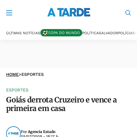
COPA DO MUNDO
ÚLTIMAS NOTÍCIAS
POLÍTICA
SALVADOR
POLÍCIA
BA
HOME
>
ESPORTES
ESPORTES
Goiás derrota Cruzeiro e vence a
primeira em casa
Por
Agencia Estado
05/07/2009 - 18:17 h