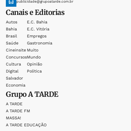
publicidade@grupoatarde.com.br
Canais e Editorias
Autos
E.c. Bahia
Bahia
E.c. Vitória
Brasil
Empregos
Saúde
Gastronomia
Cineinsite
Muito
Concursos
Mundo
Cultura
Opinião
Digital
Política
Salvador
Economia
Grupo
A TARDE
A TARDE
A TARDE FM
MASSA!
A TARDE EDUCAÇÃO