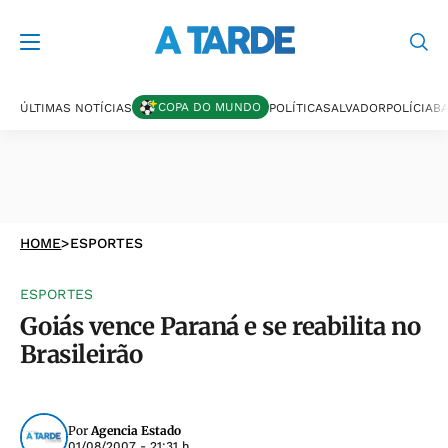
COPA DO MUNDO
ÚLTIMAS NOTÍCIAS
POLÍTICA
SALVADOR
POLÍCIA
BA
HOME
>
ESPORTES
ESPORTES
Goiás vence Paraná e se reabilita no
Brasileirão
Por
Agencia Estado
01/08/2007 - 21:31 h