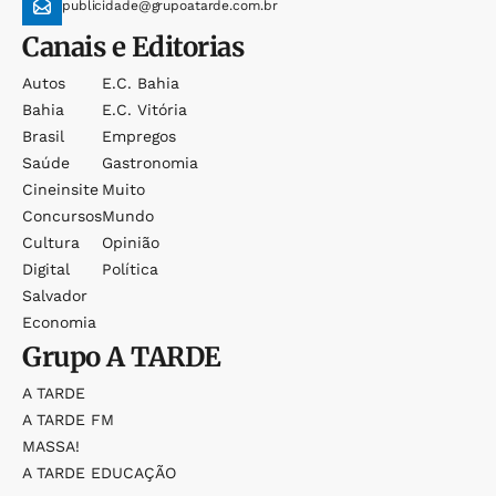
publicidade@grupoatarde.com.br
Canais e Editorias
Autos
E.c. Bahia
Bahia
E.c. Vitória
Brasil
Empregos
Saúde
Gastronomia
Cineinsite
Muito
Concursos
Mundo
Cultura
Opinião
Digital
Política
Salvador
Economia
Grupo
A TARDE
A TARDE
A TARDE FM
MASSA!
A TARDE EDUCAÇÃO