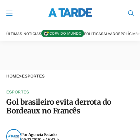
COPA DO MUNDO
ÚLTIMAS NOTÍCIAS
POLÍTICA
SALVADOR
POLÍCIA
BA
HOME
>
ESPORTES
ESPORTES
Gol brasileiro evita derrota do
Bordeaux no Francês
Por
Agencia Estado
05/12/2010 - 19:43 h