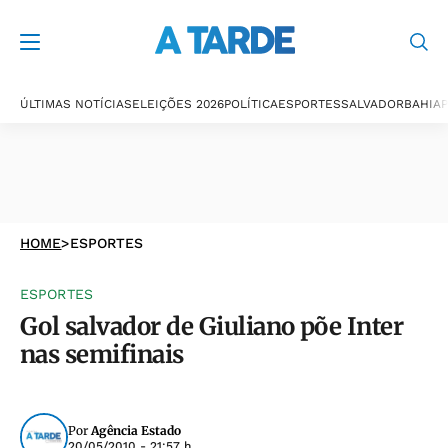
ÚLTIMAS NOTÍCIAS
ELEIÇÕES 2026
POLÍTICA
ESPORTES
SALVADOR
BAHIA
P
HOME
>
ESPORTES
ESPORTES
Gol salvador de Giuliano põe Inter
nas semifinais
Por
Agência Estado
20/05/2010 - 21:57 h