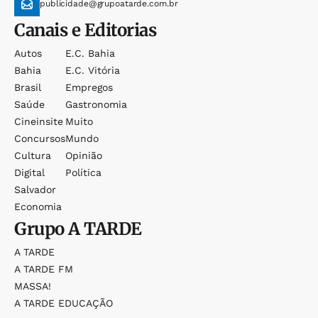
publicidade@grupoatarde.com.br
Canais e Editorias
Autos
E.c. Bahia
Bahia
E.c. Vitória
Brasil
Empregos
Saúde
Gastronomia
Cineinsite
Muito
Concursos
Mundo
Cultura
Opinião
Digital
Política
Salvador
Economia
Grupo
A TARDE
A TARDE
A TARDE FM
MASSA!
A TARDE EDUCAÇÃO