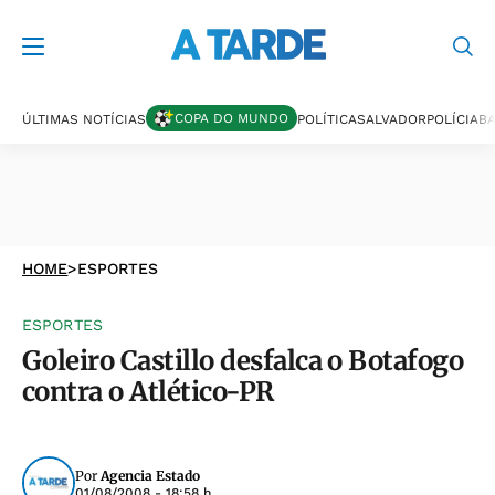
COPA DO MUNDO
ÚLTIMAS NOTÍCIAS
POLÍTICA
SALVADOR
POLÍCIA
BA
HOME
>
ESPORTES
ESPORTES
Goleiro Castillo desfalca o Botafogo
contra o Atlético-PR
Por
Agencia Estado
01/08/2008 - 18:58 h