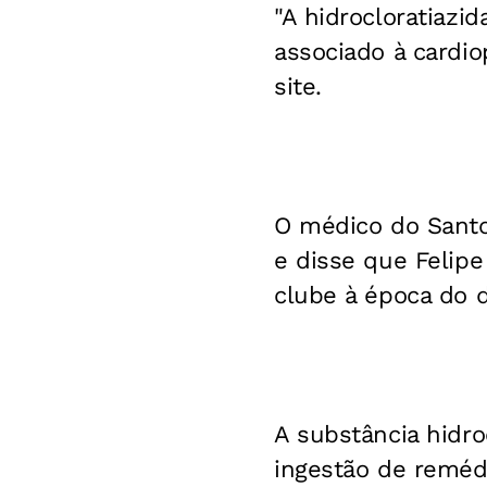
"A hidrocloratiazi
associado à cardio
site.
O médico do Santo
e disse que Feli
clube à época do d
A substância hidr
ingestão de reméd