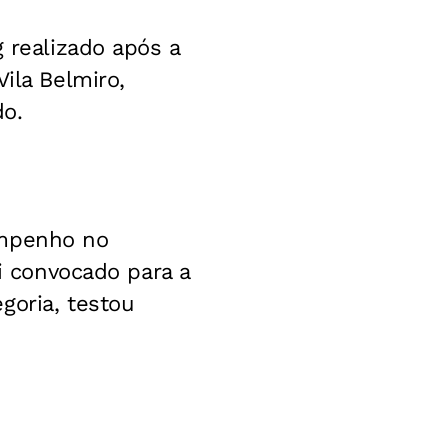
g realizado após a
ila Belmiro,
do.
empenho no
oi convocado para a
goria, testou