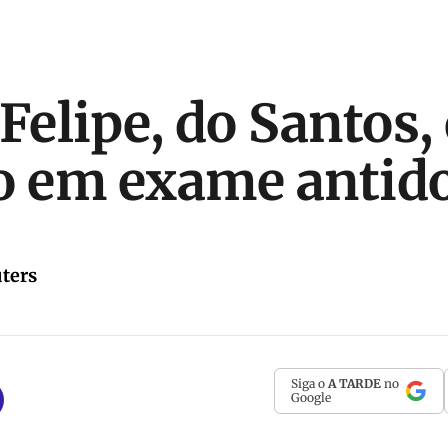
Felipe, do Santos, 
o em exame antid
ters
Siga o
A TARDE
no
Google