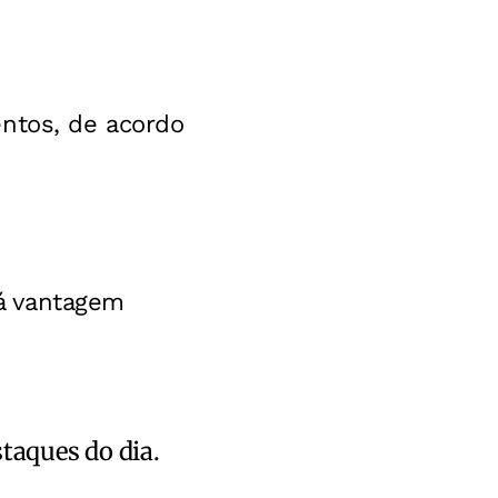
entos, de acordo
á vantagem
staques do dia.