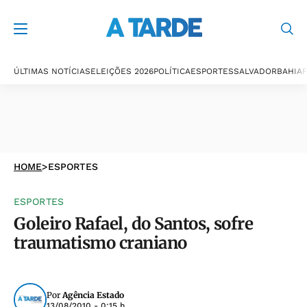
ÚLTIMAS NOTÍCIAS
ELEIÇÕES 2026
POLÍTICA
ESPORTES
SALVADOR
BAHIA
P
HOME
>
ESPORTES
ESPORTES
Goleiro Rafael, do Santos, sofre
traumatismo craniano
Por
Agência Estado
13/08/2010 - 0:15 h