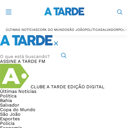
ÚLTIMAS NOTÍCIAS
COPA DO MUNDO
SÃO JOÃO
POLÍTICA
SALVADOR
POLÍC
ASSINE
A TARDE FM
CLUBE A TARDE
EDIÇÃO DIGITAL
Últimas Notícias
Política
Bahia
Salvador
Copa do Mundo
São João
Esportes
Polícia
Economia