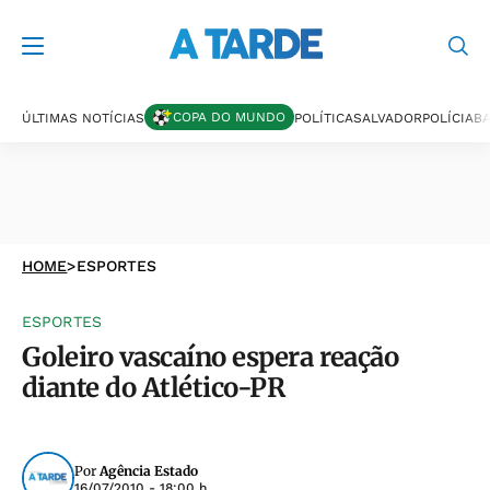
COPA DO MUNDO
ÚLTIMAS NOTÍCIAS
POLÍTICA
SALVADOR
POLÍCIA
BA
HOME
>
ESPORTES
ESPORTES
Goleiro vascaíno espera reação
diante do Atlético-PR
Por
Agência Estado
16/07/2010 - 18:00 h