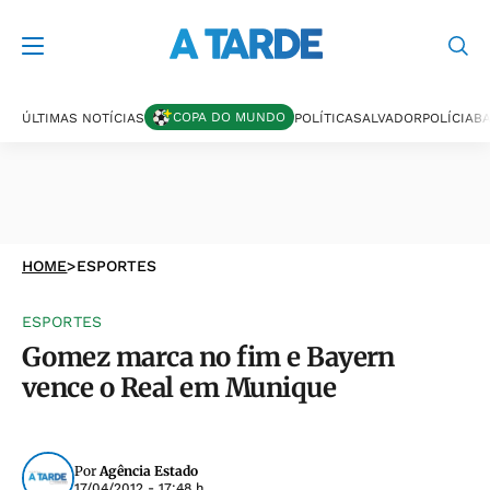
COPA DO MUNDO
ÚLTIMAS NOTÍCIAS
POLÍTICA
SALVADOR
POLÍCIA
BA
HOME
>
ESPORTES
ESPORTES
Gomez marca no fim e Bayern
vence o Real em Munique
Por
Agência Estado
17/04/2012 - 17:48 h