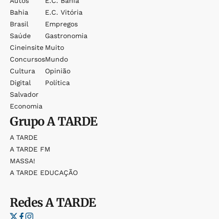
Autos
E.c. Bahia
Bahia
E.c. Vitória
Brasil
Empregos
Saúde
Gastronomia
Cineinsite
Muito
Concursos
Mundo
Cultura
Opinião
Digital
Política
Salvador
Economia
Grupo
A TARDE
A TARDE
A TARDE FM
MASSA!
A TARDE EDUCAÇÃO
Redes
A TARDE