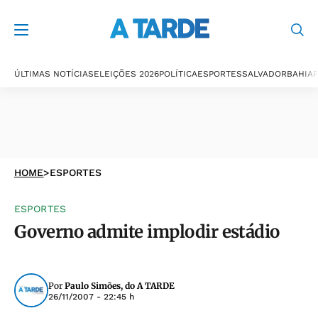
ÚLTIMAS NOTÍCIAS
ELEIÇÕES 2026
POLÍTICA
ESPORTES
SALVADOR
BAHIA
P
HOME
>
ESPORTES
ESPORTES
Governo admite implodir estádio
Por
Paulo Simões, do A TARDE
26/11/2007 - 22:45 h