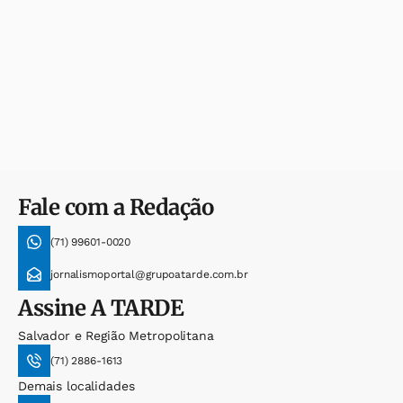
Fale com a Redação
(71) 99601-0020
jornalismoportal@grupoatarde.com.br
Assine
A TARDE
Salvador e Região Metropolitana
(71) 2886-1613
Demais localidades