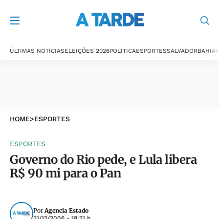
ÚLTIMAS NOTÍCIAS
ELEIÇÕES 2026
POLÍTICA
ESPORTES
SALVADOR
BAHIA
P
HOME
>
ESPORTES
ESPORTES
Governo do Rio pede, e Lula libera
R$ 90 mi para o Pan
Por
Agencia Estado
21/12/2006 - 18:21 h