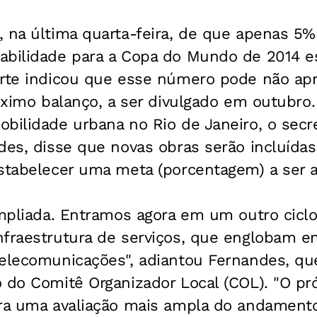
 na última quarta-feira, de que apenas 5%
abilidade para a Copa do Mundo de 2014 e
orte indicou que esse número pode não ap
róximo balanço, a ser divulgado em outubro
bilidade urbana no Rio de Janeiro, o secre
des, disse que novas obras serão incluídas
stabelecer uma meta (porcentagem) a ser at
ampliada. Entramos agora em um outro cicl
fraestrutura de serviços, que englobam en
telecomunicações", adiantou Fernandes, q
o do Comitê Organizador Local (COL). "O p
ara uma avaliação mais ampla do andamento