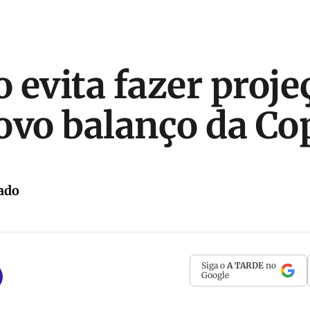
 evita fazer proje
ovo balanço da Co
ado
Siga o
A TARDE
no
Google