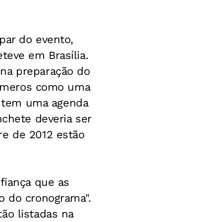
ipar do evento,
teve em Brasília.
 na preparação do
 números como uma
a tem uma agenda
nchete deveria ser
re de 2012 estão
nfiança que as
o do cronograma".
ão listadas na