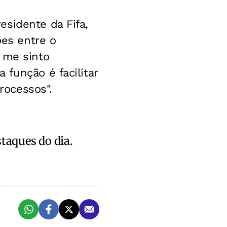
sidente da Fifa,
ões entre o
 me sinto
função é facilitar
processos".
staques do dia.