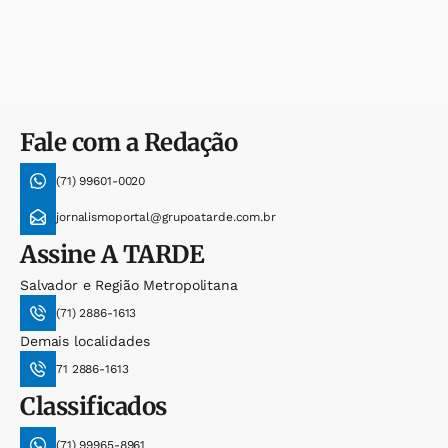
Fale com a Redação
(71) 99601-0020
jornalismoportal@grupoatarde.com.br
Assine
A TARDE
Salvador e Região Metropolitana
(71) 2886-1613
Demais localidades
71 2886-1613
Classificados
(71) 99965-8961