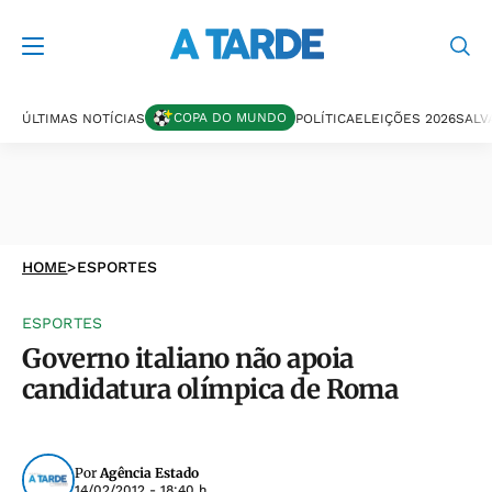
COPA DO MUNDO
ÚLTIMAS NOTÍCIAS
POLÍTICA
ELEIÇÕES 2026
SALV
HOME
>
ESPORTES
ESPORTES
Governo italiano não apoia
candidatura olímpica de Roma
Por
Agência Estado
14/02/2012 - 18:40 h