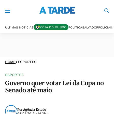
COPA DO MUNDO
ÚLTIMAS NOTÍCIAS
POLÍTICA
SALVADOR
POLÍCIA
BA
HOME
>
ESPORTES
ESPORTES
Governo quer votar Lei da Copa no
Senado até maio
Por
Agência Estado
03/04/2012 - 14:39 h