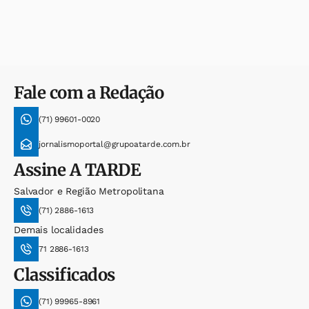
Fale com a Redação
(71) 99601-0020
jornalismoportal@grupoatarde.com.br
Assine
A TARDE
Salvador e Região Metropolitana
(71) 2886-1613
Demais localidades
71 2886-1613
Classificados
(71) 99965-8961