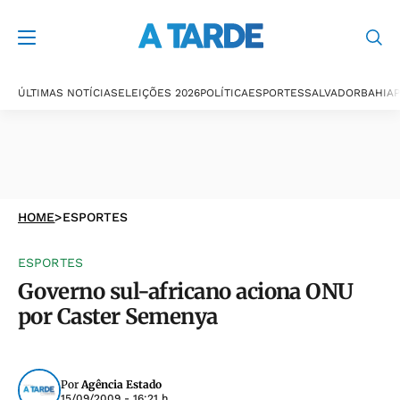
ÚLTIMAS NOTÍCIAS
ELEIÇÕES 2026
POLÍTICA
ESPORTES
SALVADOR
BAHIA
P
HOME
>
ESPORTES
ESPORTES
Governo sul-africano aciona ONU
por Caster Semenya
Por
Agência Estado
15/09/2009 - 16:21 h