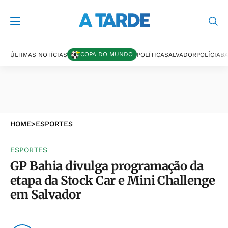
COPA DO MUNDO
ÚLTIMAS NOTÍCIAS
POLÍTICA
SALVADOR
POLÍCIA
BA
HOME
>
ESPORTES
ESPORTES
GP Bahia divulga programação da
etapa da Stock Car e Mini Challenge
em Salvador