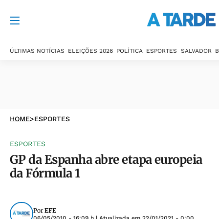
ÚLTIMAS NOTÍCIAS
ELEIÇÕES 2026
POLÍTICA
ESPORTES
SALVADOR
B
HOME
>
ESPORTES
ESPORTES
GP da Espanha abre etapa europeia
da Fórmula 1
Por
EFE
06/05/2010 - 16:09 h
| Atualizada em
22/01/2021 - 0:00