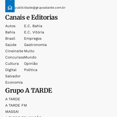
publicidade@grupoatarde.com.br
Canais e Editorias
Autos
E.c. Bahia
Bahia
E.c. Vitória
Brasil
Empregos
Saúde
Gastronomia
Cineinsite
Muito
Concursos
Mundo
Cultura
Opinião
Digital
Política
Salvador
Economia
Grupo
A TARDE
A TARDE
A TARDE FM
MASSA!