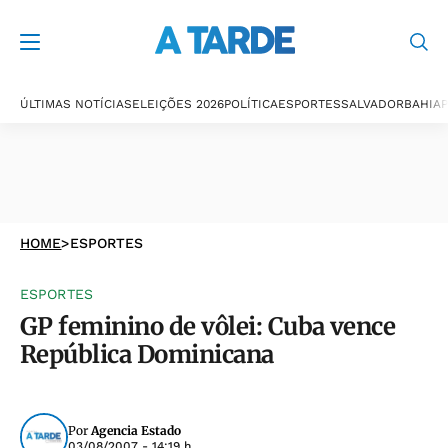
ÚLTIMAS NOTÍCIAS
ELEIÇÕES 2026
POLÍTICA
ESPORTES
SALVADOR
BAHIA
P
HOME
>
ESPORTES
ESPORTES
GP feminino de vôlei: Cuba vence
República Dominicana
Por
Agencia Estado
03/08/2007 - 14:19 h