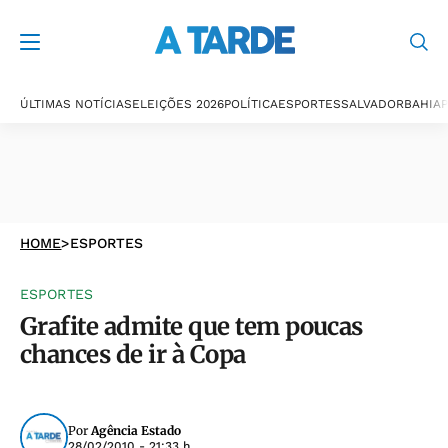
ÚLTIMAS NOTÍCIAS
ELEIÇÕES 2026
POLÍTICA
ESPORTES
SALVADOR
BAHIA
P
HOME
>
ESPORTES
ESPORTES
Grafite admite que tem poucas
chances de ir à Copa
Por
Agência Estado
28/02/2010 - 21:33 h