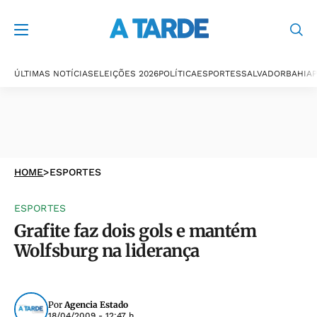
ÚLTIMAS NOTÍCIAS
ELEIÇÕES 2026
POLÍTICA
ESPORTES
SALVADOR
BAHIA
P
HOME
>
ESPORTES
ESPORTES
Grafite faz dois gols e mantém
Wolfsburg na liderança
Por
Agencia Estado
18/04/2009 - 12:47 h