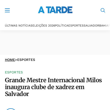
ÚLTIMAS NOTÍCIAS
ELEIÇÕES 2026
POLÍTICA
ESPORTES
SALVADOR
BAHIA
P
HOME
>
ESPORTES
ESPORTES
Grande Mestre Internacional Milos
inaugura clube de xadrez em
Salvador