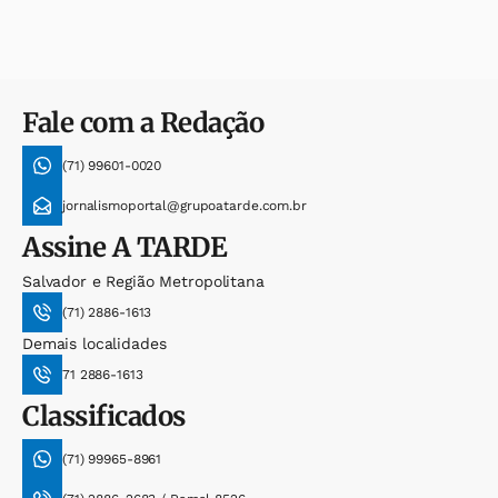
Fale com a Redação
(71) 99601-0020
jornalismoportal@grupoatarde.com.br
Assine
A TARDE
Salvador e Região Metropolitana
(71) 2886-1613
Demais localidades
71 2886-1613
Classificados
(71) 99965-8961