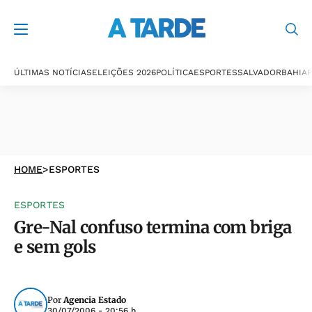
ÚLTIMAS NOTÍCIAS
ELEIÇÕES 2026
POLÍTICA
ESPORTES
SALVADOR
BAHIA
P
HOME
>
ESPORTES
ESPORTES
Gre-Nal confuso termina com briga
e sem gols
Por
Agencia Estado
30/07/2006 - 20:56 h