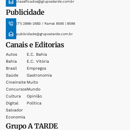
classificados@grupoatarde.com.br
Publicidade
(71) 2886-2683 / Ramal 8585 | 8586
publicidade@grupoatarde.com.br
Canais e Editorias
Autos
E.c. Bahia
Bahia
E.c. Vitória
Brasil
Empregos
Saúde
Gastronomia
Cineinsite
Muito
Concursos
Mundo
Cultura
Opinião
Digital
Política
Salvador
Economia
Grupo
A TARDE