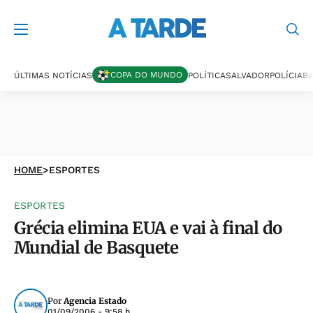
COPA DO MUNDO
ÚLTIMAS NOTÍCIAS
POLÍTICA
SALVADOR
POLÍCIA
BA
HOME
>
ESPORTES
ESPORTES
Grécia elimina EUA e vai à final do
Mundial de Basquete
Por
Agencia Estado
01/09/2006 - 9:58 h