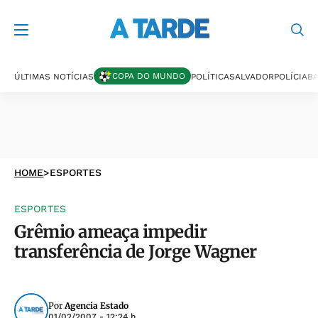
COPA DO MUNDO
ÚLTIMAS NOTÍCIAS
POLÍTICA
SALVADOR
POLÍCIA
BA
HOME
>
ESPORTES
ESPORTES
Grêmio ameaça impedir
transferência de Jorge Wagner
Por
Agencia Estado
01/02/2007 - 12:24 h