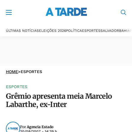
ÚLTIMAS NOTÍCIAS
ELEIÇÕES 2026
POLÍTICA
ESPORTES
SALVADOR
BAHIA
P
HOME
>
ESPORTES
ESPORTES
Grêmio apresenta meia Marcelo
Labarthe, ex-Inter
Por
Agencia Estado
20/08/2007 - 14:39 h