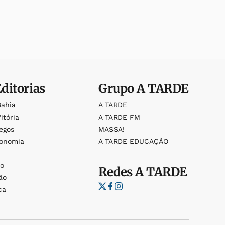
Editorias
Grupo
A TARDE
Bahia
A TARDE
itória
A TARDE FM
egos
MASSA!
ronomia
A TARDE EDUCAÇÃO
o
o
Redes
A TARDE
ão
ca