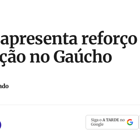
apresenta reforço
ção no Gaúcho
ado
Siga o
A TARDE
no
Google