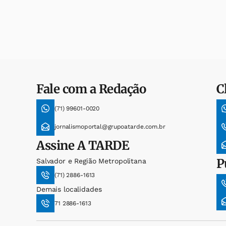
Fale com a Redação
C
(71) 99601-0020
jornalismoportal@grupoatarde.com.br
Assine
A TARDE
P
Salvador e Região Metropolitana
(71) 2886-1613
Demais localidades
71 2886-1613