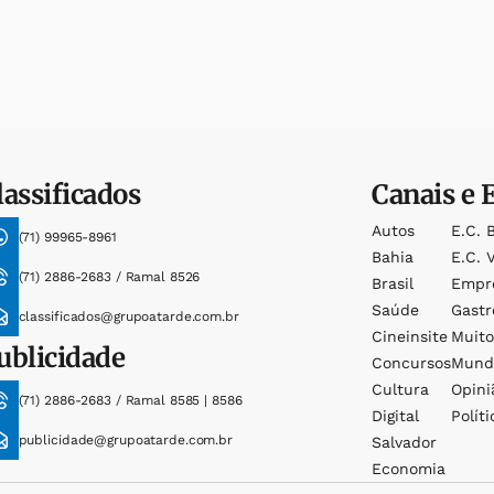
lassificados
Canais e 
Autos
E.c. 
(71) 99965-8961
Bahia
E.c. V
(71) 2886-2683 / Ramal 8526
Brasil
Empr
Saúde
Gast
classificados@grupoatarde.com.br
Cineinsite
Muit
ublicidade
Concursos
Mund
Cultura
Opini
(71) 2886-2683 / Ramal 8585 | 8586
Digital
Políti
publicidade@grupoatarde.com.br
Salvador
Economia