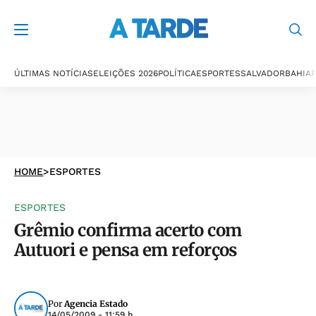
ÚLTIMAS NOTÍCIAS
ELEIÇÕES 2026
POLÍTICA
ESPORTES
SALVADOR
BAHIA
P
HOME
>
ESPORTES
ESPORTES
Grêmio confirma acerto com
Autuori e pensa em reforços
Por
Agencia Estado
14/05/2009 - 11:59 h