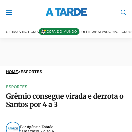
COPA DO MUNDO
ÚLTIMAS NOTÍCIAS
POLÍTICA
SALVADOR
POLÍCIA
BA
HOME
>
ESPORTES
ESPORTES
Grêmio consegue virada e derrota o
Santos por 4 a 3
Por
Agência Estado
13/05/2010 - 0:10 h