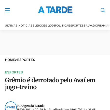
ÚLTIMAS NOTÍCIAS
ELEIÇÕES 2026
POLÍTICA
ESPORTES
SALVADOR
BAHIA
P
HOME
>
ESPORTES
ESPORTES
Grêmio é derrotado pelo Avaí em
jogo-treino
Por
Agencia Estado
18/01/2011 - 20:29 h
| Atualizada em
18/01/2011 - 21:48