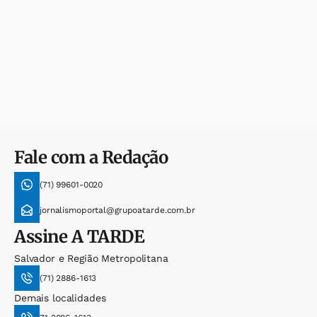
Fale com a Redação
(71) 99601-0020
jornalismoportal@grupoatarde.com.br
Assine
A TARDE
Salvador e Região Metropolitana
(71) 2886-1613
Demais localidades