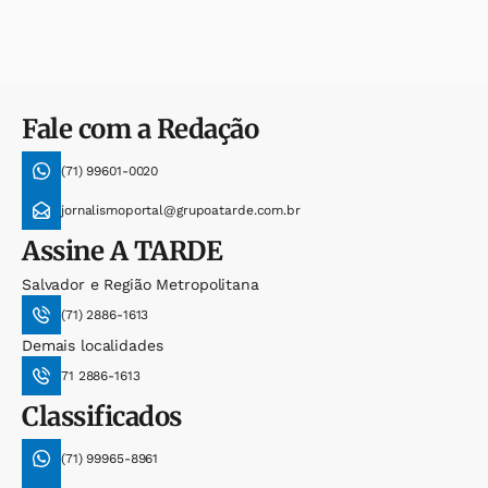
Fale com a Redação
(71) 99601-0020
jornalismoportal@grupoatarde.com.br
Assine
A TARDE
Salvador e Região Metropolitana
(71) 2886-1613
Demais localidades
71 2886-1613
Classificados
(71) 99965-8961