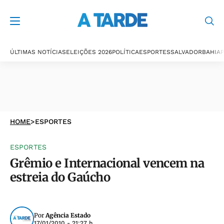
ÚLTIMAS NOTÍCIAS
ELEIÇÕES 2026
POLÍTICA
ESPORTES
SALVADOR
BAHIA
P
HOME
>
ESPORTES
ESPORTES
Grêmio e Internacional vencem na
estreia do Gaúcho
Por
Agência Estado
17/01/2010 - 21:27 h