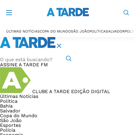
ÚLTIMAS NOTÍCIAS
COPA DO MUNDO
SÃO JOÃO
POLÍTICA
SALVADOR
POLÍC
ASSINE
A TARDE FM
CLUBE A TARDE
EDIÇÃO DIGITAL
Últimas Notícias
Política
Bahia
Salvador
Copa do Mundo
São João
Esportes
Polícia
Economia