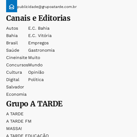
publicidade@grupoatarde.com.br
Canais e Editorias
Autos
E.c. Bahia
Bahia
E.c. Vitória
Brasil
Empregos
Saúde
Gastronomia
Cineinsite
Muito
Concursos
Mundo
Cultura
Opinião
Digital
Política
Salvador
Economia
Grupo
A TARDE
A TARDE
A TARDE FM
MASSA!
A TARDE EDUCAÇÃO