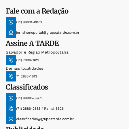
Fale com a Redação
(71) 99601-0020
jornalismoportal@grupoatarde.com.br
Assine
A TARDE
Salvador e Região Metropolitana
(71) 2886-1613
Demais localidades
71 2886-1613
Classificados
(71) 99965-8961
(71) 2886-2683 / Ramal 8526
classificados@grupoatarde.com.br