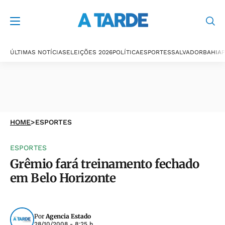
ÚLTIMAS NOTÍCIAS
ELEIÇÕES 2026
POLÍTICA
ESPORTES
SALVADOR
BAHIA
P
HOME
>
ESPORTES
ESPORTES
Grêmio fará treinamento fechado
em Belo Horizonte
Por
Agencia Estado
28/10/2008 - 8:25 h