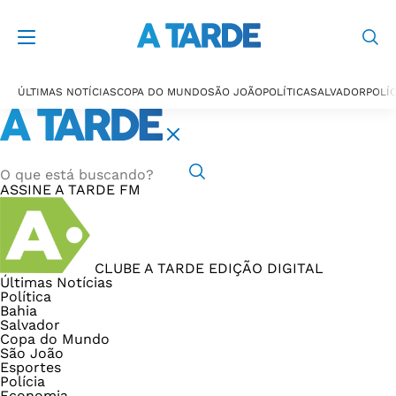
ÚLTIMAS NOTÍCIAS
COPA DO MUNDO
SÃO JOÃO
POLÍTICA
SALVADOR
POLÍC
ASSINE
A TARDE FM
CLUBE A TARDE
EDIÇÃO DIGITAL
Últimas Notícias
Política
Bahia
Salvador
Copa do Mundo
São João
Esportes
Polícia
Economia