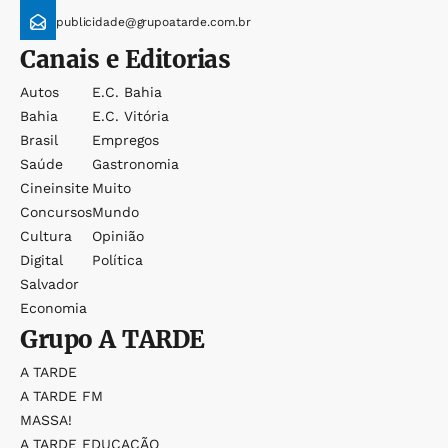
publicidade@grupoatarde.com.br
Canais e Editorias
Autos
E.c. Bahia
Bahia
E.c. Vitória
Brasil
Empregos
Saúde
Gastronomia
Cineinsite
Muito
Concursos
Mundo
Cultura
Opinião
Digital
Política
Salvador
Economia
Grupo
A TARDE
A TARDE
A TARDE FM
MASSA!
A TARDE EDUCAÇÃO