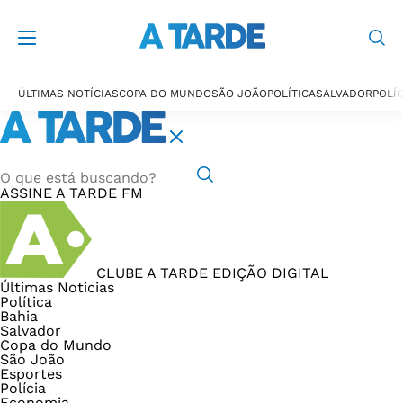
ÚLTIMAS NOTÍCIAS
COPA DO MUNDO
SÃO JOÃO
POLÍTICA
SALVADOR
POLÍC
ASSINE
A TARDE FM
CLUBE A TARDE
EDIÇÃO DIGITAL
Últimas Notícias
Política
Bahia
Salvador
Copa do Mundo
São João
Esportes
Polícia
Economia