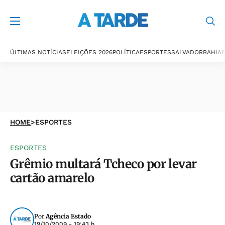
ÚLTIMAS NOTÍCIAS
ELEIÇÕES 2026
POLÍTICA
ESPORTES
SALVADOR
BAHIA
P
HOME
>
ESPORTES
ESPORTES
Grêmio multará Tcheco por levar
cartão amarelo
Por
Agência Estado
19/10/2009 - 19:43 h