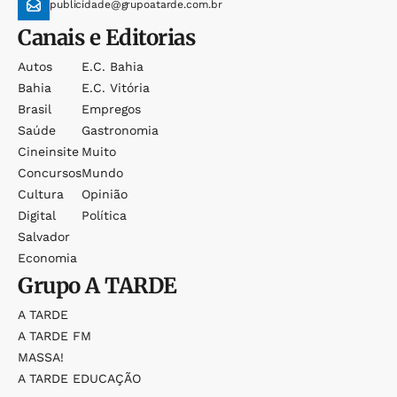
publicidade@grupoatarde.com.br
Canais e Editorias
Autos
E.c. Bahia
Bahia
E.c. Vitória
Brasil
Empregos
Saúde
Gastronomia
Cineinsite
Muito
Concursos
Mundo
Cultura
Opinião
Digital
Política
Salvador
Economia
Grupo
A TARDE
A TARDE
A TARDE FM
MASSA!
A TARDE EDUCAÇÃO