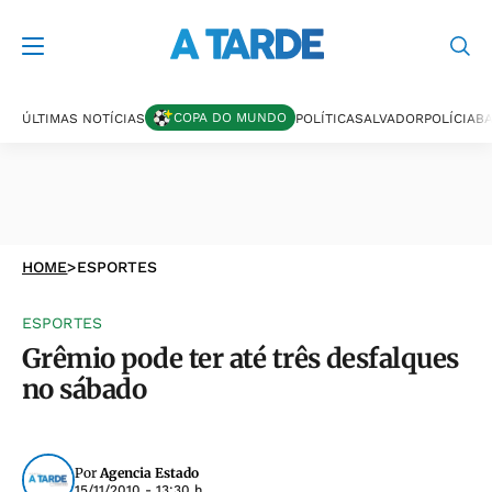
COPA DO MUNDO
ÚLTIMAS NOTÍCIAS
POLÍTICA
SALVADOR
POLÍCIA
BA
HOME
>
ESPORTES
ESPORTES
Grêmio pode ter até três desfalques
no sábado
Por
Agencia Estado
15/11/2010 - 13:30 h